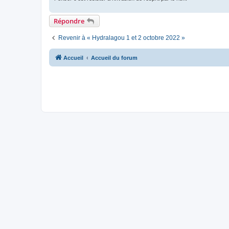
o
n
l
Répondre
u
Revenir à « Hydralagou 1 et 2 octobre 2022 »
Accueil
Accueil du forum