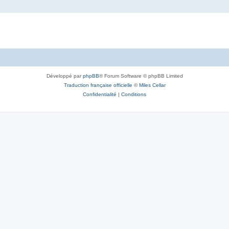
Développé par
phpBB
® Forum Software © phpBB Limited
Traduction française officielle
©
Miles Cellar
Confidentialité
|
Conditions