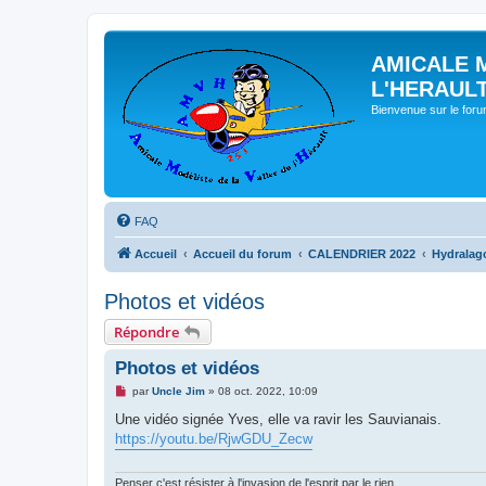
AMICALE 
L'HERAUL
Bienvenue sur le for
FAQ
Accueil
Accueil du forum
CALENDRIER 2022
Hydralago
Photos et vidéos
Répondre
Photos et vidéos
M
par
Uncle Jim
»
08 oct. 2022, 10:09
e
s
Une vidéo signée Yves, elle va ravir les Sauvianais.
s
https://youtu.be/RjwGDU_Zecw
a
g
e
n
Penser c'est résister à l'invasion de l'esprit par le rien.