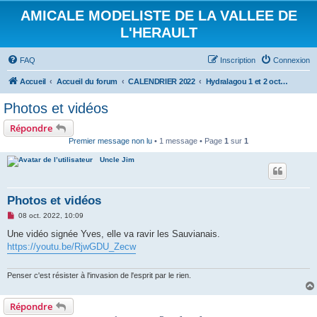
AMICALE MODELISTE DE LA VALLEE DE
L'HERAULT
FAQ
Inscription
Connexion
Accueil
Accueil du forum
CALENDRIER 2022
Hydralagou 1 et 2 octobre 2022
Photos et vidéos
Répondre
Premier message non lu
• 1 message • Page
1
sur
1
Uncle Jim
Photos et vidéos
M
08 oct. 2022, 10:09
e
s
Une vidéo signée Yves, elle va ravir les Sauvianais.
s
https://youtu.be/RjwGDU_Zecw
a
g
e
n
Penser c'est résister à l'invasion de l'esprit par le rien.
o
n
l
Répondre
u