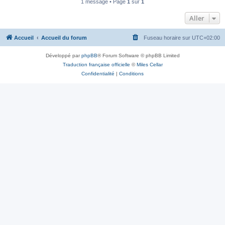
1 message • Page
1
sur
1
Aller
Accueil
Accueil du forum
Fuseau horaire sur
UTC+02:00
Développé par
phpBB
® Forum Software © phpBB Limited
Traduction française officielle
©
Miles Cellar
Confidentialité
|
Conditions