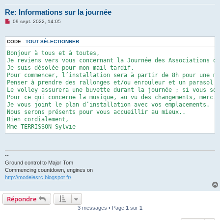
Re: Informations sur la journée
M
09 sept. 2022, 14:05
e
s
s
CODE :
TOUT SÉLECTIONNER
a
g
Bonjour à tous et à toutes,

e
Je reviens vers vous concernant la Journée des Associations qu
n
Je suis désolée pour mon mail tardif.

o
n
Pour commencer, l’installation sera à partir de 8h pour une mi
l
Penser à prendre des rallonges et/ou enrouleur et un parasol c
u
Le volley assurera une buvette durant la journée ; si vous sou
Pour ce qui concerne la musique, au vu des changements, merci 
Je vous joint le plan d’installation avec vos emplacements.

Nous serons présents pour vous accueillir au mieux..

Bien cordialement,

Mme TERRISSON Sylvie
--
Ground control to Major Tom
Commencing countdown, engines on
http://modelesrc.blogspot.fr/
Répondre
3 messages • Page
1
sur
1