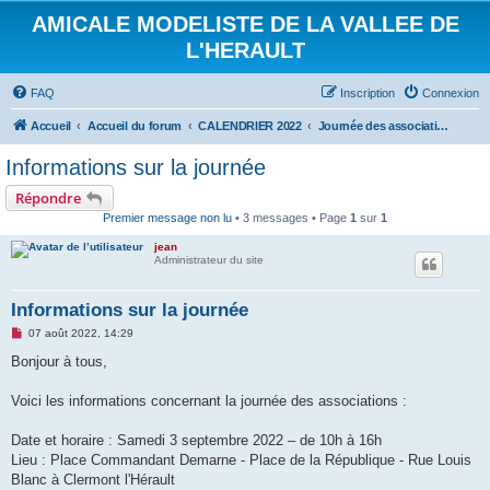
AMICALE MODELISTE DE LA VALLEE DE
L'HERAULT
FAQ
Inscription
Connexion
Accueil
Accueil du forum
CALENDRIER 2022
Journée des associations : 3 septembre 2022
Informations sur la journée
Répondre
Premier message non lu
• 3 messages • Page
1
sur
1
jean
Administrateur du site
Informations sur la journée
M
07 août 2022, 14:29
e
s
Bonjour à tous,
s
a
g
Voici les informations concernant la journée des associations :
e
n
o
Date et horaire : Samedi 3 septembre 2022 – de 10h à 16h
n
Lieu : Place Commandant Demarne - Place de la République - Rue Louis
l
u
Blanc à Clermont l'Hérault