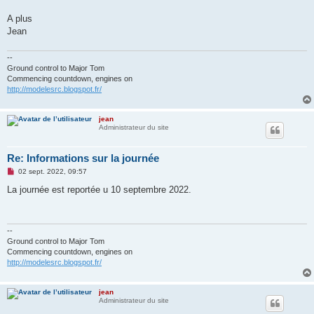
A plus
Jean
--
Ground control to Major Tom
Commencing countdown, engines on
http://modelesrc.blogspot.fr/
jean
Administrateur du site
Re: Informations sur la journée
M
02 sept. 2022, 09:57
e
s
La journée est reportée u 10 septembre 2022.
s
a
g
e
n
--
o
Ground control to Major Tom
n
Commencing countdown, engines on
l
http://modelesrc.blogspot.fr/
u
jean
Administrateur du site