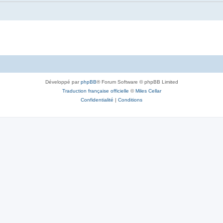
Développé par
phpBB
® Forum Software © phpBB Limited
Traduction française officielle
©
Miles Cellar
Confidentialité
|
Conditions