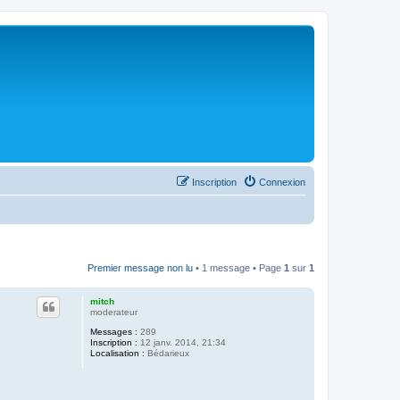
Inscription
Connexion
Premier message non lu
• 1 message • Page
1
sur
1
mitch
moderateur
Messages :
289
Inscription :
12 janv. 2014, 21:34
Localisation :
Bédarieux