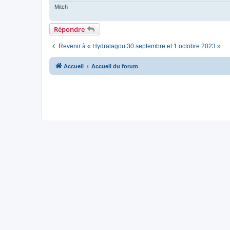
o
Mitch
n
l
u
Répondre
Revenir à « Hydralagou 30 septembre et 1 octobre 2023 »
Accueil
Accueil du forum