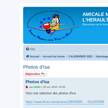
AMICALE 
L'HERAUL
Bienvenue sur le for
FAQ
Accueil
Accueil du forum
CALENDRIER 2023
Hydralag
Photos d'Isa
Répondre
Photos d'Isa
M
par
mitch
»
16 oct. 2023, 20:30
e
s
Voici une sélection des photos d'Isa
s
a
g
https://www.flickr.com/photos/199333582 ... 0311978358
e
n