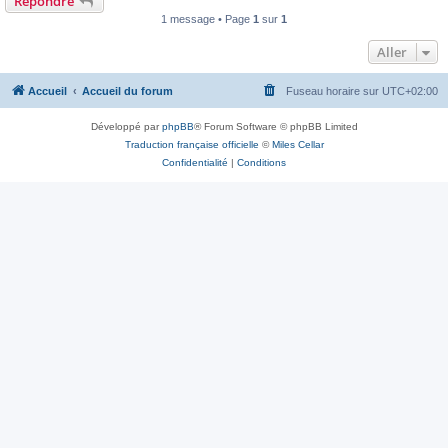
Répondre
1 message • Page
1
sur
1
Aller
Accueil
Accueil du forum
Fuseau horaire sur
UTC+02:00
Développé par
phpBB
® Forum Software © phpBB Limited
Traduction française officielle
©
Miles Cellar
Confidentialité
|
Conditions