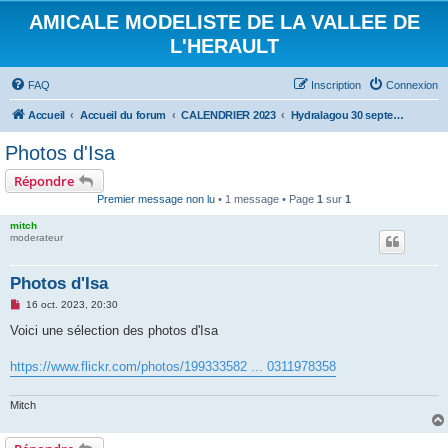
AMICALE MODELISTE DE LA VALLEE DE
L'HERAULT
FAQ
Inscription
Connexion
Accueil
Accueil du forum
CALENDRIER 2023
Hydralagou 30 septembre et 1 octobre 2023
Photos d'Isa
Répondre
Premier message non lu
• 1 message • Page
1
sur
1
mitch
moderateur
Photos d'Isa
M
16 oct. 2023, 20:30
e
s
Voici une sélection des photos d'Isa
s
a
g
https://www.flickr.com/photos/199333582 ... 0311978358
e
n
o
Mitch
n
l
u