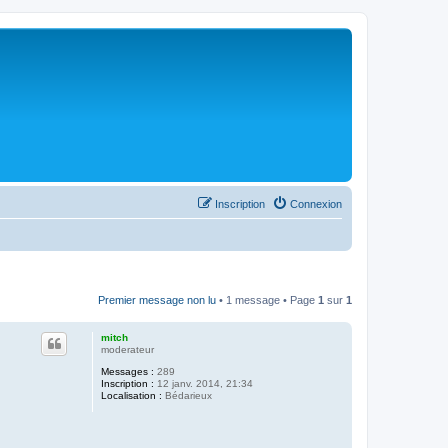
Inscription
Connexion
Premier message non lu
• 1 message • Page
1
sur
1
mitch
moderateur
Messages :
289
Inscription :
12 janv. 2014, 21:34
Localisation :
Bédarieux