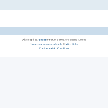
Développé par
phpBB
® Forum Software © phpBB Limited
Traduction française officielle
©
Miles Cellar
Confidentialité
|
Conditions