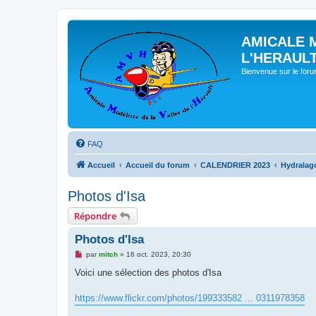
AMICALE 
L'HERAUL
Bienvenue sur le for
FAQ
Accueil
Accueil du forum
CALENDRIER 2023
Hydralag
Photos d'Isa
Répondre
Photos d'Isa
M
par
mitch
»
16 oct. 2023, 20:30
e
s
Voici une sélection des photos d'Isa
s
a
g
https://www.flickr.com/photos/199333582 ... 0311978358
e
n