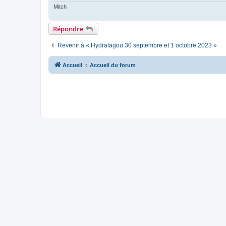
o
Mitch
n
l
u
Répondre
Revenir à « Hydralagou 30 septembre et 1 octobre 2023 »
Accueil
Accueil du forum