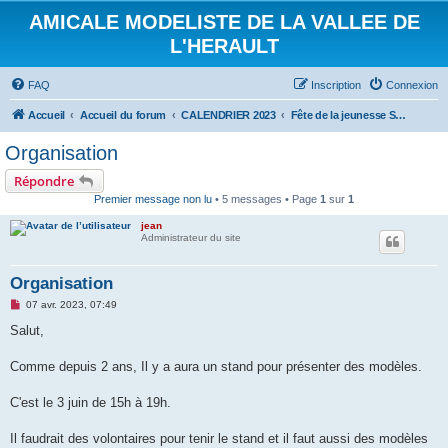
AMICALE MODELISTE DE LA VALLEE DE
L'HERAULT
FAQ
Inscription
Connexion
Accueil
Accueil du forum
CALENDRIER 2023
Fête de la jeunesse ST André de Sangonis 3 juin 2023
Organisation
Répondre
Premier message non lu
• 5 messages • Page
1
sur
1
jean
Administrateur du site
Organisation
M
07 avr. 2023, 07:49
e
s
Salut,
s
a
g
Comme depuis 2 ans, Il y a aura un stand pour présenter des modèles.
e
n
o
C'est le 3 juin de 15h à 19h.
n
l
u
Il faudrait des volontaires pour tenir le stand et il faut aussi des modèles