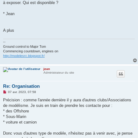
à exposer. Qui est disponible ?
* Jean
A plus
--
Ground control to Major Tom
Commencing countdown, engines on
http://modelesrc.blogspot.fr/
jean
Administrateur du site
Re: Organisation
M
07 avr. 2023, 07:58
e
s
Précision : comme l'année dernière il y aura d'autres clubs/Associations
s
de modélisme. Je suis en train de prendre les contacte pour :
a
g
* des Offshore
e
* Sous-Marin
n
o
* voiture et camion
n
l
u
Donc vous d'autres type de modèle, n'hésitez pas à venir avec, je pense