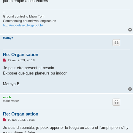
par exemple à des voiliers.
--
Ground control to Major Tom
Commencing countdown, engines on
http://modelesrc.blogspot.fr/
Mathys
Re: Organisation
M
19 avr. 2023, 20:10
e
s
Je peut etre present si besoin
s
Exposer quelques planeurs ou indoor
a
g
e
Mathys B
n
o
n
l
mitch
u
moderateur
Re: Organisation
M
19 avr. 2023, 21:44
e
s
Je suis disponible, je peux apporter le fouga ou autre et l'amphiprion s'il y
s
a une démo à faire