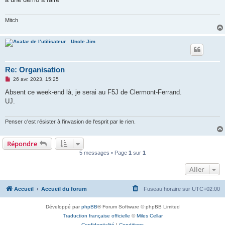
a
g
e
n
Mitch
o
n
l
Uncle Jim
u
Re: Organisation
M
26 avr. 2023, 15:25
e
s
Absent ce week-end là, je serai au F5J de Clermont-Ferrand.
s
UJ.
a
g
e
n
Penser c'est résister à l'invasion de l'esprit par le rien.
o
n
l
Répondre
u
5 messages • Page
1
sur
1
Aller
Accueil
Accueil du forum
Fuseau horaire sur
UTC+02:00
Développé par
phpBB
® Forum Software © phpBB Limited
Traduction française officielle
©
Miles Cellar
Confidentialité
|
Conditions