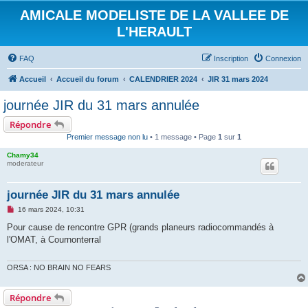
AMICALE MODELISTE DE LA VALLEE DE
L'HERAULT
FAQ
Inscription
Connexion
Accueil
Accueil du forum
CALENDRIER 2024
JIR 31 mars 2024
journée JIR du 31 mars annulée
Répondre
Premier message non lu
• 1 message • Page
1
sur
1
Chamy34
moderateur
journée JIR du 31 mars annulée
M
16 mars 2024, 10:31
e
s
Pour cause de rencontre GPR (grands planeurs radiocommandés à
s
l'OMAT, à Cournonterral
a
g
e
n
ORSA : NO BRAIN NO FEARS
o
n
l
Répondre
u