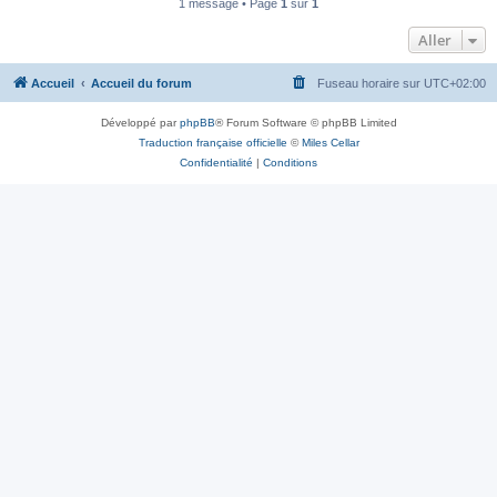
1 message • Page
1
sur
1
Aller
Accueil
Accueil du forum
Fuseau horaire sur
UTC+02:00
Développé par
phpBB
® Forum Software © phpBB Limited
Traduction française officielle
©
Miles Cellar
Confidentialité
|
Conditions