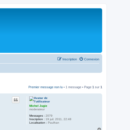
Inscription
Connexion
Premier message non lu
• 1 message • Page
1
sur
1
Michel Jugie
moderateur
Messages :
2079
Inscription :
19 juil. 2011, 22:48
Localisation :
Paulhan
H