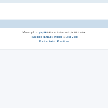
Développé par
phpBB
® Forum Software © phpBB Limited
Traduction française officielle
©
Miles Cellar
Confidentialité
|
Conditions