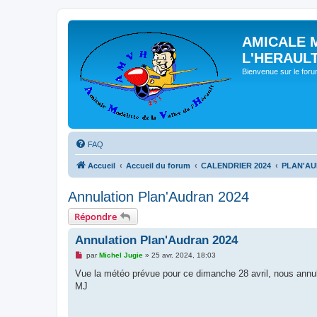
AMICALE 
L'HERAUL
Bienvenue sur le for
FAQ
Accueil
Accueil du forum
CALENDRIER 2024
PLAN'AUD
Annulation Plan'Audran 2024
Répondre
Annulation Plan'Audran 2024
M
par
Michel Jugie
»
25 avr. 2024, 18:03
e
s
Vue la météo prévue pour ce dimanche 28 avril, nous annu
s
MJ
a
g
e
n