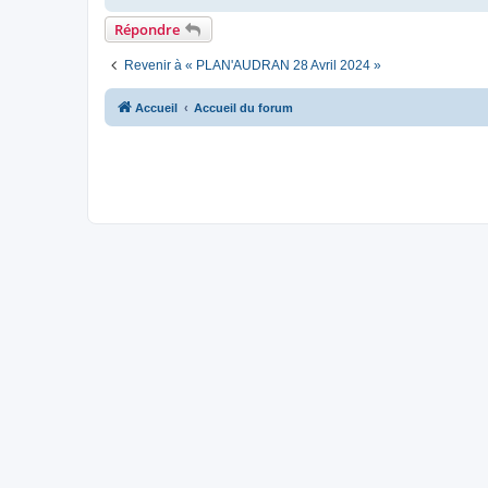
o
n
Répondre
l
u
Revenir à « PLAN'AUDRAN 28 Avril 2024 »
Accueil
Accueil du forum