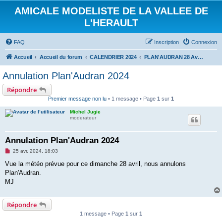
AMICALE MODELISTE DE LA VALLEE DE
L'HERAULT
FAQ
Inscription
Connexion
Accueil
Accueil du forum
CALENDRIER 2024
PLAN'AUDRAN 28 Avril 2024
Annulation Plan'Audran 2024
Répondre
Premier message non lu
• 1 message • Page
1
sur
1
Michel Jugie
moderateur
Annulation Plan'Audran 2024
M
25 avr. 2024, 18:03
e
s
Vue la météo prévue pour ce dimanche 28 avril, nous annulons
s
Plan'Audran.
a
g
MJ
e
n
o
Répondre
n
l
1 message • Page
1
sur
1
u