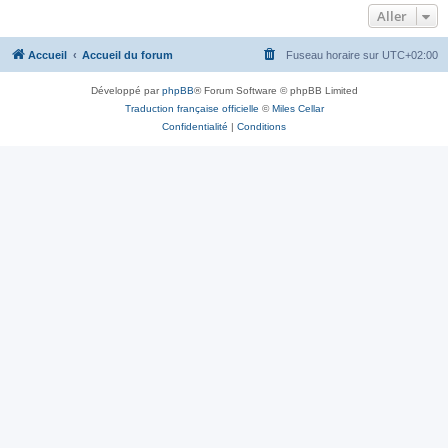
Aller
Accueil
Accueil du forum
Fuseau horaire sur
UTC+02:00
Développé par
phpBB
® Forum Software © phpBB Limited
Traduction française officielle
©
Miles Cellar
Confidentialité
|
Conditions