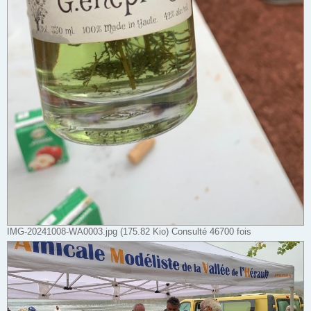
IMG-20241008-WA0003.jpg (175.82 Kio) Consulté 46700 fois