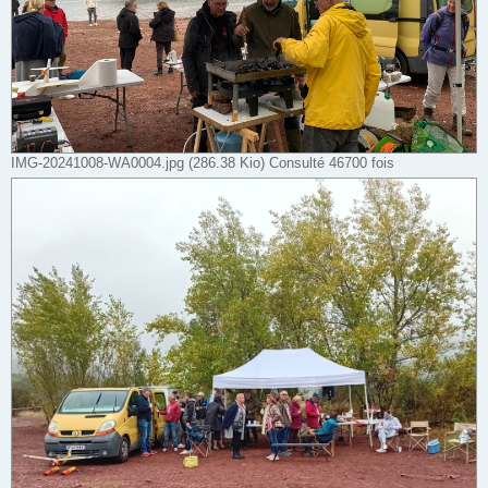
IMG-20241008-WA0004.jpg (286.38 Kio) Consulté 46700 fois