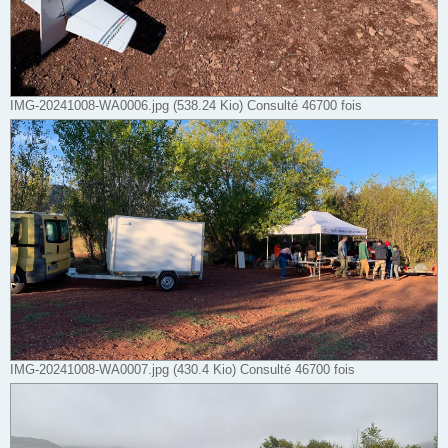
IMG-20241008-WA0006.jpg (538.24 Kio) Consulté 46700 fois
IMG-20241008-WA0007.jpg (430.4 Kio) Consulté 46700 fois