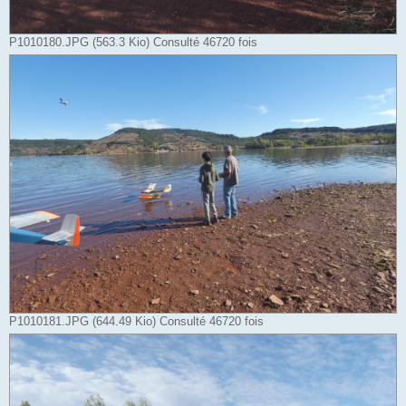
P1010180.JPG (563.3 Kio) Consulté 46720 fois
P1010181.JPG (644.49 Kio) Consulté 46720 fois