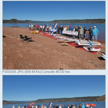
P1010191.JPG (559.49 Kio) Consulté 46720 fois