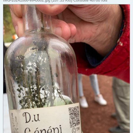
IMG-20241008-WA0002.jpg (187.53 Kio) Consulté 46700 fois