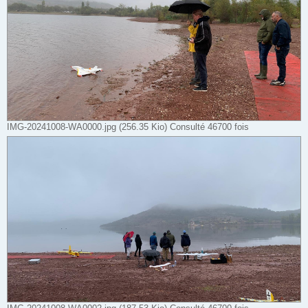
IMG-20241008-WA0000.jpg (256.35 Kio) Consulté 46700 fois