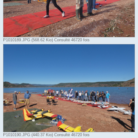
P1010189.JPG (568.62 Kio) Consulté 46720 fois
P1010190.JPG (440.37 Kio) Consulté 46720 fois