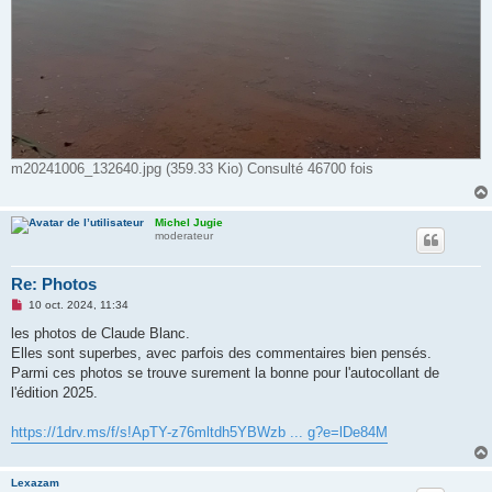
m20241006_132640.jpg (359.33 Kio) Consulté 46700 fois
Michel Jugie
moderateur
Re: Photos
M
10 oct. 2024, 11:34
e
s
les photos de Claude Blanc.
s
Elles sont superbes, avec parfois des commentaires bien pensés.
a
g
Parmi ces photos se trouve surement la bonne pour l'autocollant de
e
l'édition 2025.
n
o
n
https://1drv.ms/f/s!ApTY-z76mltdh5YBWzb ... g?e=lDe84M
l
u
Lexazam