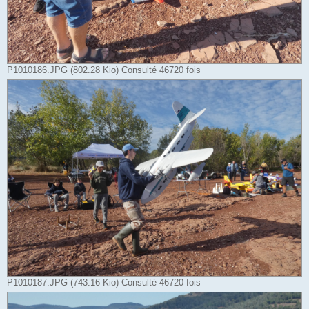
P1010186.JPG (802.28 Kio) Consulté 46720 fois
P1010187.JPG (743.16 Kio) Consulté 46720 fois