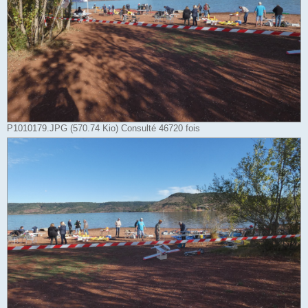
P1010179.JPG (570.74 Kio) Consulté 46720 fois