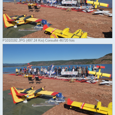
P1010192.JPG (497.24 Kio) Consulté 46720 fois