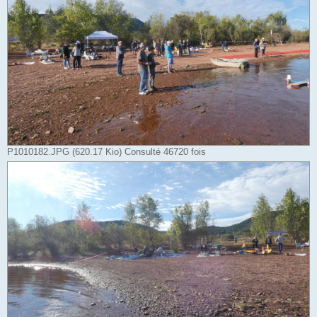
P1010182.JPG (620.17 Kio) Consulté 46720 fois