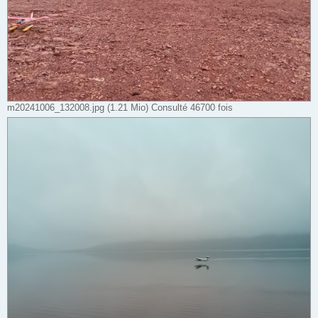
m20241006_132008.jpg (1.21 Mio) Consulté 46700 fois