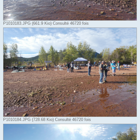
P1010183.JPG (661.9 Kio) Consulté 46720 fois
P1010184.JPG (728.68 Kio) Consulté 46720 fois