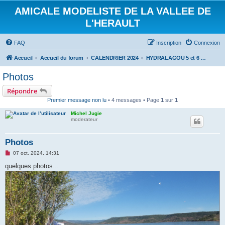
AMICALE MODELISTE DE LA VALLEE DE
L'HERAULT
FAQ
Inscription
Connexion
Accueil
Accueil du forum
CALENDRIER 2024
HYDRALAGOU 5 et 6 Octobre 2024
Photos
Répondre
Premier message non lu
• 4 messages • Page
1
sur
1
Michel Jugie
moderateur
Photos
M
07 oct. 2024, 14:31
e
s
quelques photos...
s
a
g
e
n
o
n
l
u