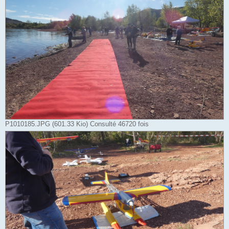
P1010185.JPG (601.33 Kio) Consulté 46720 fois