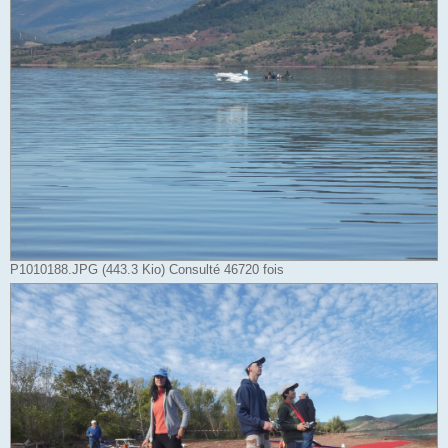
P1010188.JPG (443.3 Kio) Consulté 46720 fois