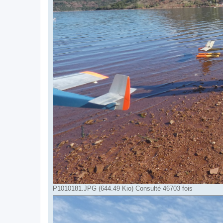
P1010181.JPG (644.49 Kio) Consulté 46703 fois