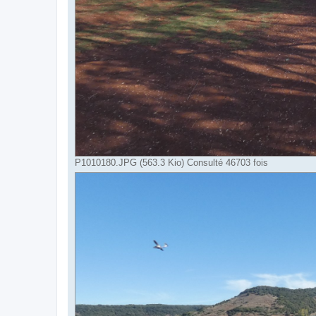
P1010180.JPG (563.3 Kio) Consulté 46703 fois