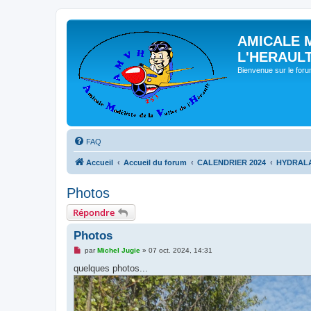
AMICALE 
L'HERAUL
Bienvenue sur le for
FAQ
Accueil
Accueil du forum
CALENDRIER 2024
HYDRALAG
Photos
Répondre
Photos
M
par
Michel Jugie
»
07 oct. 2024, 14:31
e
s
quelques photos...
s
a
g
e
n