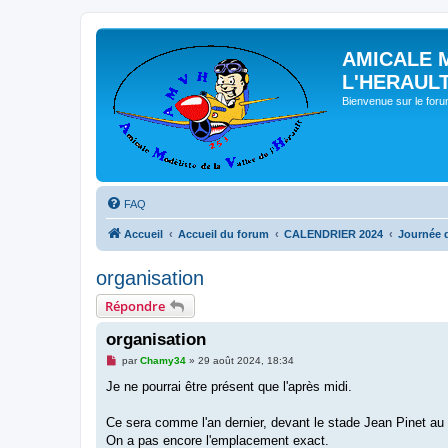
AMICALE 
L'HERAUL
Bienvenue sur le for
FAQ
Accueil
Accueil du forum
CALENDRIER 2024
Journée 
organisation
Répondre
organisation
M
par
Chamy34
»
29 août 2024, 18:34
e
s
Je ne pourrai être présent que l'après midi.
s
a
g
Ce sera comme l'an dernier, devant le stade Jean Pinet au 
e
On a pas encore l'emplacement exact.
n