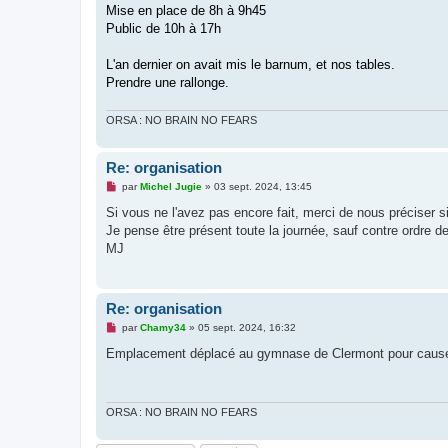
o
Mise en place de 8h à 9h45
n
Public de 10h à 17h
l
u
L'an dernier on avait mis le barnum, et nos tables.
Prendre une rallonge.
ORSA : NO BRAIN NO FEARS
Re: organisation
M
par
Michel Jugie
»
03 sept. 2024, 13:45
e
s
Si vous ne l'avez pas encore fait, merci de nous préciser s
s
Je pense être présent toute la journée, sauf contre ordre d
a
g
MJ
e
n
o
n
Re: organisation
l
u
M
par
Chamy34
»
05 sept. 2024, 16:32
e
s
Emplacement déplacé au gymnase de Clermont pour cause
s
a
g
e
n
ORSA : NO BRAIN NO FEARS
o
n
l