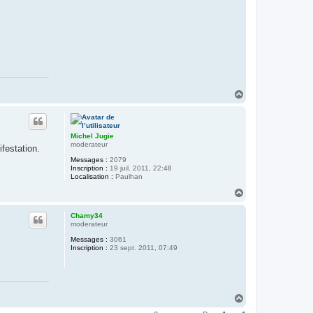
H
a
u
t
Michel Jugie
moderateur
festation.
Messages :
2079
Inscription :
19 juil. 2011, 22:48
Localisation :
Paulhan
H
a
u
Chamy34
t
moderateur
Messages :
3061
Inscription :
23 sept. 2011, 07:49
H
a