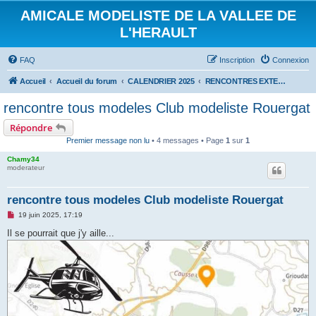
AMICALE MODELISTE DE LA VALLEE DE
L'HERAULT
FAQ
Inscription
Connexion
Accueil
Accueil du forum
CALENDRIER 2025
RENCONTRES EXTERIEURES 2025
rencontre tous modeles Club modeliste Rouergat
Répondre
Premier message non lu
• 4 messages • Page
1
sur
1
Chamy34
moderateur
rencontre tous modeles Club modeliste Rouergat
M
19 juin 2025, 17:19
e
s
Il se pourrait que j'y aille...
s
a
g
e
n
o
n
l
u