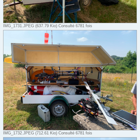
IMG_1731.JPEG (637.79 Kio) Consulté 6781 fois
IMG_1732.JPEG (712.61 Kio) Consulté 6781 fois