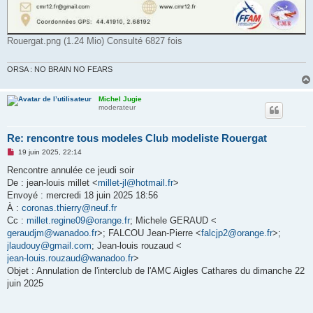
Rouergat.png (1.24 Mio) Consulté 6827 fois
ORSA : NO BRAIN NO FEARS
Michel Jugie
moderateur
Re: rencontre tous modeles Club modeliste Rouergat
M
19 juin 2025, 22:14
e
s
Rencontre annulée ce jeudi soir
s
De : jean-louis millet <
millet-jl@hotmail.fr
>
a
g
Envoyé : mercredi 18 juin 2025 18:56
e
À :
coronas.thierry@neuf.fr
n
o
Cc :
millet.regine09@orange.fr
; Michele GERAUD <
n
geraudjm@wanadoo.fr
>; FALCOU Jean-Pierre <
falcjp2@orange.fr
>;
l
u
jlaudouy@gmail.com
; Jean-louis rouzaud <
jean-louis.rouzaud@wanadoo.fr
>
Objet : Annulation de l'interclub de l'AMC Aigles Cathares du dimanche 22
juin 2025