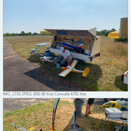
IMG_1733.JPEG (682.85 Kio) Consulté 6781 fois