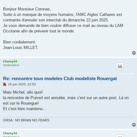
Bonjour Monsieur Coronas,
Suite à un manque de moyens humains, l'AMC Aigles Cathares est
contrainte d'annuler son interclub du dimanche 22 juin 2025.
Je vous demande de bien vouloir diffuser ce mail au niveau du LAM
Occitanie afin de prévenir tout le monde.
Bien cordialement,
Jean-Louis MILLET.
Chamy34
moderateur
Re: rencontre tous modeles Club modeliste Rouergat
M
19 juin 2025, 22:53
e
s
Mais Michel, allo quoi!
s
la rencontre de Puivert est annulée, mais c'est sur un autre post. Là on
a
g
est sur le Rouergue!
e
Et c'est bien maintenu...
n
o
n
ORSA : NO BRAIN NO FEARS
l
u
Chamy34
moderateur