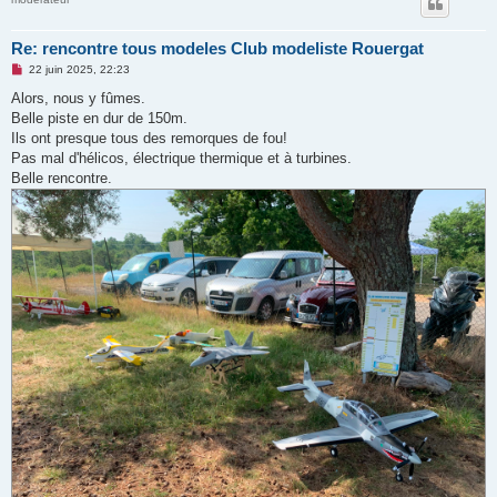
Re: rencontre tous modeles Club modeliste Rouergat
M
22 juin 2025, 22:23
e
s
Alors, nous y fûmes.
s
Belle piste en dur de 150m.
a
g
Ils ont presque tous des remorques de fou!
e
Pas mal d'hélicos, électrique thermique et à turbines.
n
o
Belle rencontre.
n
l
u