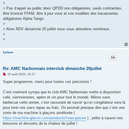
>
> Pas d’appel au public donc QPDD non obligatoires, seuls contraintes,
être licencié FFAM, être à jour vous et vos modèles des tracasseries
obligatoires Alpha Tango.
>
> Alors RDV dimanche 20 juillet nous vous attendons nombreux.
>
>
kyliano
Re: AMC Narbonnais interclub dimanche 20juillet
M
25 août 2025, 22:17
e
s
Super programme, merci pour toutes ces précisions !
s
a
g
C’est vraiment sympa que le club AMC Narbonnais mette à disposition
e
café, viennoiseries, apéro et vin pour tout le monde. Même sans
n
o
barbecue cette année, c’est rassurant de savoir qu’un congélateur sera là
n
pour tenir nos sacs repas au frais. On pourrait presque dire que c’est une
l
u
sorte de ma machine à glaçons améliorée (
https://machine-glacon.com/products/l-eau-glacee
) , prête à sauver nos
boissons et desserts de la chaleur de juillet !