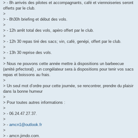
> - 8h arrivés des pilotes et accompagnants, café et viennoiseries seront
offerts par le club.
>
> - 8h30h briefing et début des vols.
>
> - 12h arrêt total des vols, apéro offert par le club.
>
> - 12h 30 repas tiré des sacs; vin, café, genépi, offert par le club.
>
> - 13h 30 reprise des vols.
>
> Nous ne pouvons cette année mettre à dispositions un barbeecue
(arrété prfectoral) , un congélateur sera à dispositions pour tenir vos sacs
repas et boissons au frais.
>
> Un seul mot d’ordre pour cette journée, se rencontrer, prendre du plaisir
dans la bonne humeur
>
> Pour toutes autres informations :
>
> - 06.24.47.27.37.
>
> -
amcn1@outlook.fr
>
> - amcn.jimdo.com.