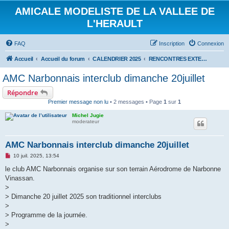
AMICALE MODELISTE DE LA VALLEE DE
L'HERAULT
FAQ
Inscription
Connexion
Accueil
Accueil du forum
CALENDRIER 2025
RENCONTRES EXTERIEURES 2025
AMC Narbonnais interclub dimanche 20juillet
Répondre
Premier message non lu
• 2 messages • Page
1
sur
1
Michel Jugie
moderateur
AMC Narbonnais interclub dimanche 20juillet
M
10 juil. 2025, 13:54
e
s
le club AMC Narbonnais organise sur son terrain Aérodrome de Narbonne
s
Vinassan.
a
g
>
e
> Dimanche 20 juillet 2025 son traditionnel interclubs
n
o
>
n
> Programme de la journée.
l
u
>