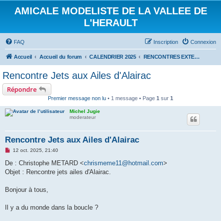
AMICALE MODELISTE DE LA VALLEE DE
L'HERAULT
FAQ
Inscription
Connexion
Accueil
Accueil du forum
CALENDRIER 2025
RENCONTRES EXTERIEURES 2025
Rencontre Jets aux Ailes d'Alairac
Répondre
Premier message non lu
• 1 message • Page
1
sur
1
Michel Jugie
moderateur
Rencontre Jets aux Ailes d'Alairac
M
12 oct. 2025, 21:40
e
s
De : Christophe METARD <
chrismeme11@hotmail.com
>
s
Objet : Rencontre jets ailes d'Alairac.
a
g
e
Bonjour à tous,
n
o
n
Il y a du monde dans la boucle ?
l
u