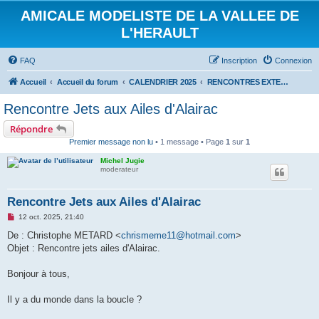
AMICALE MODELISTE DE LA VALLEE DE
L'HERAULT
FAQ
Inscription
Connexion
Accueil
Accueil du forum
CALENDRIER 2025
RENCONTRES EXTERIEURES 2025
Rencontre Jets aux Ailes d'Alairac
Répondre
Premier message non lu
• 1 message • Page
1
sur
1
Michel Jugie
moderateur
Rencontre Jets aux Ailes d'Alairac
M
12 oct. 2025, 21:40
e
s
De : Christophe METARD <
chrismeme11@hotmail.com
>
s
Objet : Rencontre jets ailes d'Alairac.
a
g
e
Bonjour à tous,
n
o
n
Il y a du monde dans la boucle ?
l
u