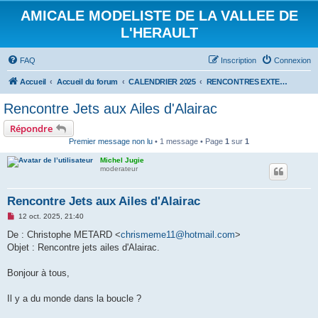
AMICALE MODELISTE DE LA VALLEE DE
L'HERAULT
FAQ
Inscription
Connexion
Accueil
Accueil du forum
CALENDRIER 2025
RENCONTRES EXTERIEURES 2025
Rencontre Jets aux Ailes d'Alairac
Répondre
Premier message non lu
• 1 message • Page
1
sur
1
Michel Jugie
moderateur
Rencontre Jets aux Ailes d'Alairac
M
12 oct. 2025, 21:40
e
s
De : Christophe METARD <
chrismeme11@hotmail.com
>
s
Objet : Rencontre jets ailes d'Alairac.
a
g
e
Bonjour à tous,
n
o
n
Il y a du monde dans la boucle ?
l
u