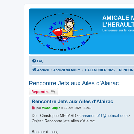
AMICALE 
L'HERAUL
Bienvenue sur le for
FAQ
Accueil
Accueil du forum
CALENDRIER 2025
RENCONT
Rencontre Jets aux Ailes d'Alairac
Répondre
Rencontre Jets aux Ailes d'Alairac
M
par
Michel Jugie
»
12 oct. 2025, 21:40
e
s
De : Christophe METARD <
chrismeme11@hotmail.com
>
s
Objet : Rencontre jets ailes d'Alairac.
a
g
e
Bonjour à tous,
n