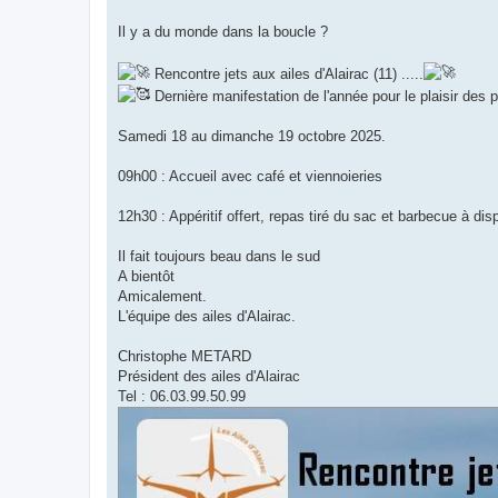
o
n
Il y a du monde dans la boucle ?
l
u
Rencontre jets aux ailes d'Alairac (11) .....
Dernière manifestation de l'année pour le plaisir des p
Samedi 18 au dimanche 19 octobre 2025.
09h00 : Accueil avec café et viennoieries
12h30 : Appéritif offert, repas tiré du sac et barbecue à disp
Il fait toujours beau dans le sud
A bientôt
Amicalement.
L'équipe des ailes d'Alairac.
Christophe METARD
Président des ailes d'Alairac
Tel : 06.03.99.50.99