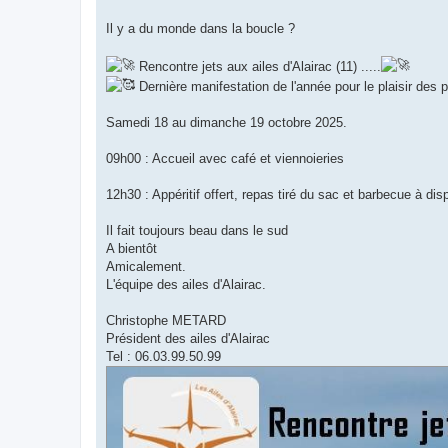
o
n
Il y a du monde dans la boucle ?
l
u
Rencontre jets aux ailes d'Alairac (11) .....
Dernière manifestation de l'année pour le plaisir des p
Samedi 18 au dimanche 19 octobre 2025.
09h00 : Accueil avec café et viennoieries
12h30 : Appéritif offert, repas tiré du sac et barbecue à disp
Il fait toujours beau dans le sud
A bientôt
Amicalement.
L'équipe des ailes d'Alairac.
Christophe METARD
Président des ailes d'Alairac
Tel : 06.03.99.50.99