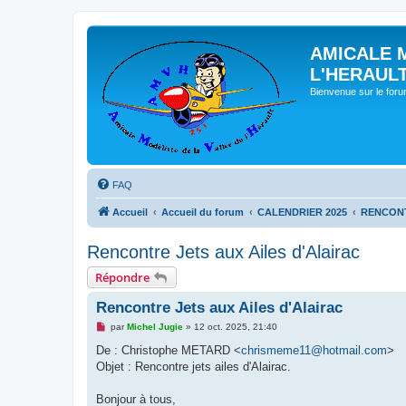
AMICALE 
L'HERAUL
Bienvenue sur le for
FAQ
Accueil
Accueil du forum
CALENDRIER 2025
RENCONT
Rencontre Jets aux Ailes d'Alairac
Répondre
Rencontre Jets aux Ailes d'Alairac
M
par
Michel Jugie
»
12 oct. 2025, 21:40
e
s
De : Christophe METARD <
chrismeme11@hotmail.com
>
s
Objet : Rencontre jets ailes d'Alairac.
a
g
e
Bonjour à tous,
n