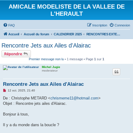
AMICALE MODELISTE DE LA VALLEE DE
L'HERAULT
FAQ
Inscription
Connexion
Accueil
Accueil du forum
CALENDRIER 2025
RENCONTRES EXTERIEURES 2025
Rencontre Jets aux Ailes d'Alairac
Répondre
Premier message non lu
• 1 message • Page
1
sur
1
Michel Jugie
moderateur
Rencontre Jets aux Ailes d'Alairac
M
12 oct. 2025, 21:40
e
s
De : Christophe METARD <
chrismeme11@hotmail.com
>
s
Objet : Rencontre jets ailes d'Alairac.
a
g
e
Bonjour à tous,
n
o
n
Il y a du monde dans la boucle ?
l
u