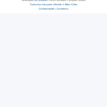
Développé par
phpBB
® Forum Software © phpBB Limited
Traduction française officielle
©
Miles Cellar
Confidentialité
|
Conditions