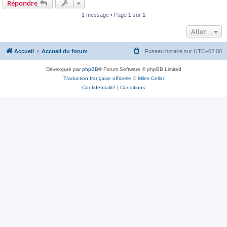
Répondre
1 message • Page
1
sur
1
Aller
Accueil
Accueil du forum
Fuseau horaire sur
UTC+02:00
Développé par
phpBB
® Forum Software © phpBB Limited
Traduction française officielle
©
Miles Cellar
Confidentialité
|
Conditions