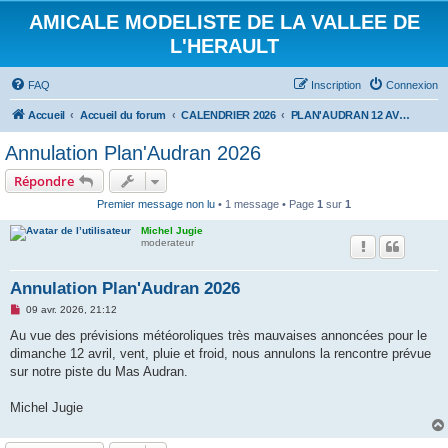
AMICALE MODELISTE DE LA VALLEE DE
L'HERAULT
FAQ
Inscription
Connexion
Accueil
Accueil du forum
CALENDRIER 2026
PLAN'AUDRAN 12 AVRIL 2026
Annulation Plan'Audran 2026
Répondre
Premier message non lu
• 1 message • Page
1
sur
1
Michel Jugie
moderateur
Annulation Plan'Audran 2026
M
09 avr. 2026, 21:12
e
s
Au vue des prévisions météoroliques très mauvaises annoncées pour le
s
dimanche 12 avril, vent, pluie et froid, nous annulons la rencontre prévue
a
g
sur notre piste du Mas Audran.
e
n
o
Michel Jugie
n
l
u