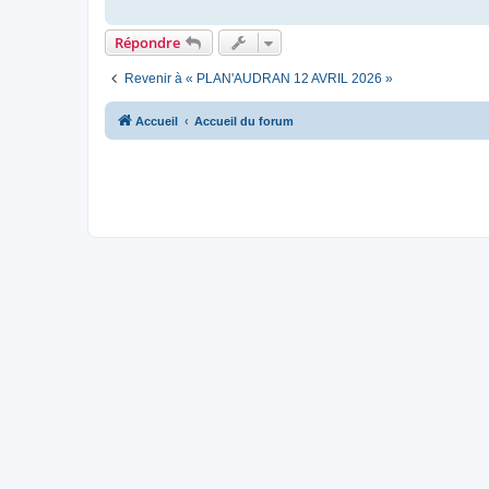
o
n
l
Répondre
u
Revenir à « PLAN'AUDRAN 12 AVRIL 2026 »
Accueil
Accueil du forum