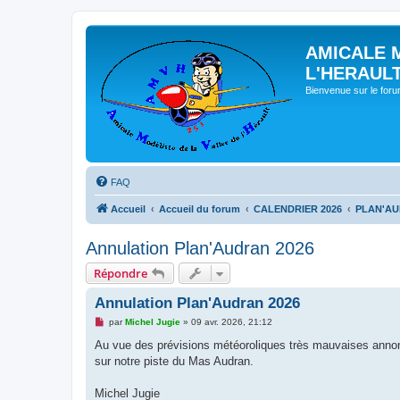
AMICALE 
L'HERAUL
Bienvenue sur le for
FAQ
Accueil
Accueil du forum
CALENDRIER 2026
PLAN'AU
Annulation Plan'Audran 2026
Répondre
Annulation Plan'Audran 2026
M
par
Michel Jugie
»
09 avr. 2026, 21:12
e
s
Au vue des prévisions météoroliques très mauvaises annoncé
s
sur notre piste du Mas Audran.
a
g
e
Michel Jugie
n