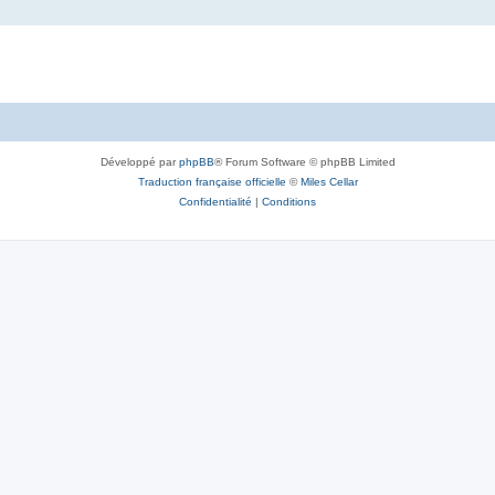
Développé par
phpBB
® Forum Software © phpBB Limited
Traduction française officielle
©
Miles Cellar
Confidentialité
|
Conditions