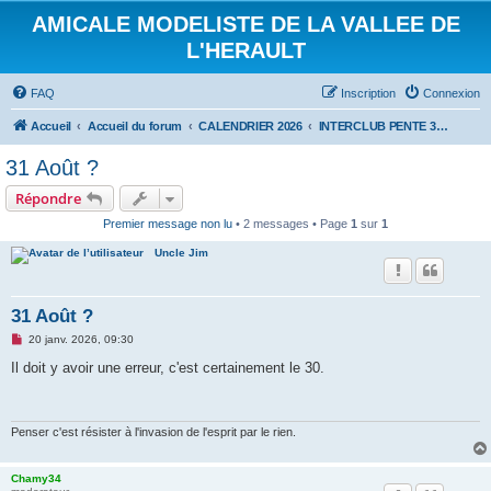
AMICALE MODELISTE DE LA VALLEE DE
L'HERAULT
FAQ
Inscription
Connexion
Accueil
Accueil du forum
CALENDRIER 2026
INTERCLUB PENTE 30 AOUT 2026
31 Août ?
Répondre
Premier message non lu
• 2 messages • Page
1
sur
1
Uncle Jim
31 Août ?
M
20 janv. 2026, 09:30
e
s
Il doit y avoir une erreur, c'est certainement le 30.
s
a
g
e
n
Penser c'est résister à l'invasion de l'esprit par le rien.
o
n
l
Chamy34
u