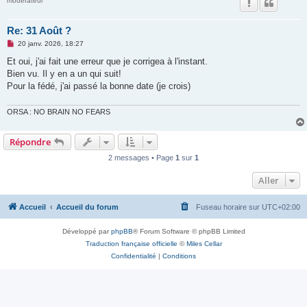
moderateur
Re: 31 Août ?
M
20 janv. 2026, 18:27
e
s
Et oui, j'ai fait une erreur que je corrigea à l'instant.
s
Bien vu. Il y en a un qui suit!
a
g
Pour la fédé, j'ai passé la bonne date (je crois)
e
n
o
ORSA : NO BRAIN NO FEARS
n
l
u
Répondre
2 messages • Page
1
sur
1
Aller
Accueil
Accueil du forum
Fuseau horaire sur
UTC+02:00
Développé par
phpBB
® Forum Software © phpBB Limited
Traduction française officielle
©
Miles Cellar
Confidentialité
|
Conditions