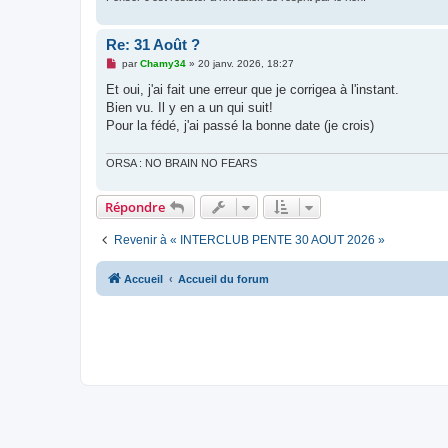
o
n
l
Re: 31 Août ?
u
M
par
Chamy34
»
20 janv. 2026, 18:27
e
s
Et oui, j'ai fait une erreur que je corrigea à l'instant.
s
Bien vu. Il y en a un qui suit!
a
g
Pour la fédé, j'ai passé la bonne date (je crois)
e
n
o
ORSA : NO BRAIN NO FEARS
n
l
u
Répondre
Revenir à « INTERCLUB PENTE 30 AOUT 2026 »
Accueil
Accueil du forum