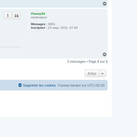
H
a
u
Chamy34
t
moderateur
Messages :
3061
Inscription :
23 sept. 2011, 07:49
H
a
2 messages • Page
1
sur
1
u
t
Aller
Supprimer les cookies
Fuseau horaire sur
UTC+02:00