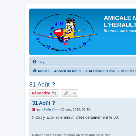
AMICALE 
L'HERAUL
Bienvenue sur le for
FAQ
Accueil
Accueil du forum
CALENDRIER 2026
INTERCL
31 Août ?
Répondre
31 Août ?
M
par
Uncle Jim
»
20 janv. 2026, 09:30
e
s
Il doit y avoir une erreur, c'est certainement le 30.
s
a
g
e
n
Penser c'est résister à l'invasion de l'esprit par le rien.