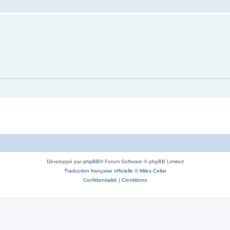
Développé par
phpBB
® Forum Software © phpBB Limited
Traduction française officielle
©
Miles Cellar
Confidentialité
|
Conditions