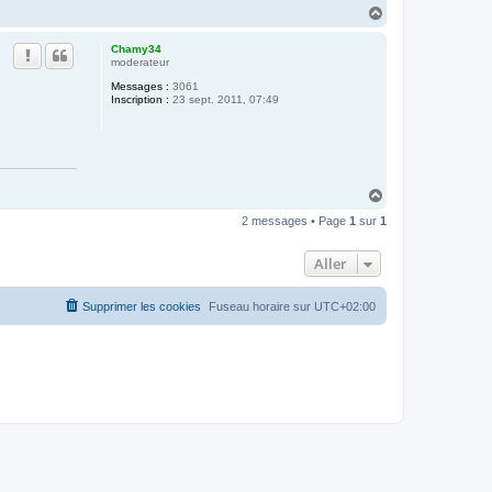
H
a
u
Chamy34
t
moderateur
Messages :
3061
Inscription :
23 sept. 2011, 07:49
H
a
2 messages • Page
1
sur
1
u
t
Aller
Supprimer les cookies
Fuseau horaire sur
UTC+02:00