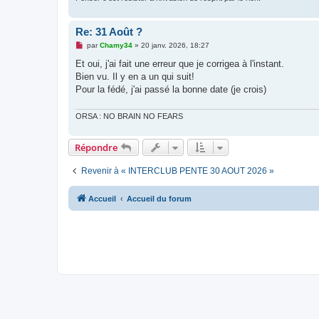
o
n
l
Re: 31 Août ?
u
M
par
Chamy34
»
20 janv. 2026, 18:27
e
s
Et oui, j'ai fait une erreur que je corrigea à l'instant.
s
Bien vu. Il y en a un qui suit!
a
g
Pour la fédé, j'ai passé la bonne date (je crois)
e
n
o
ORSA : NO BRAIN NO FEARS
n
l
u
Répondre
Revenir à « INTERCLUB PENTE 30 AOUT 2026 »
Accueil
Accueil du forum