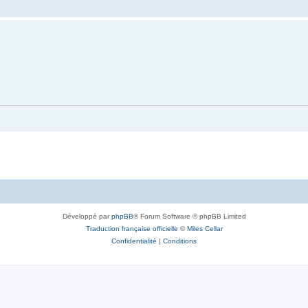
Développé par
phpBB
® Forum Software © phpBB Limited
Traduction française officielle
©
Miles Cellar
Confidentialité
|
Conditions