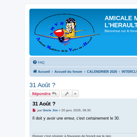
AMICALE 
L'HERAUL
Bienvenue sur le for
FAQ
Accueil
Accueil du forum
CALENDRIER 2026
INTERCL
31 Août ?
Répondre
31 Août ?
M
par
Uncle Jim
»
20 janv. 2026, 09:30
e
s
Il doit y avoir une erreur, c'est certainement le 30.
s
a
g
e
n
Penser c'est résister à l'invasion de l'esprit par le rien.