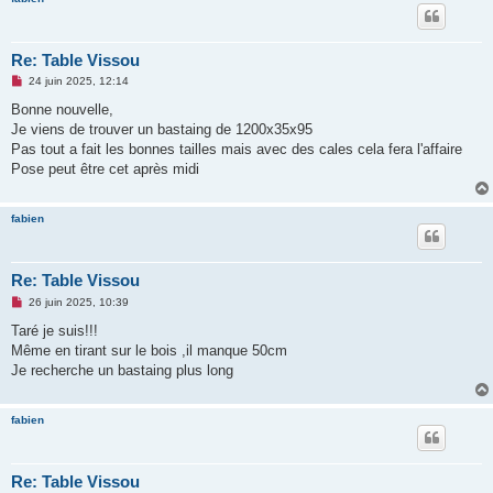
Re: Table Vissou
M
24 juin 2025, 12:14
e
s
Bonne nouvelle,
s
Je viens de trouver un bastaing de 1200x35x95
a
g
Pas tout a fait les bonnes tailles mais avec des cales cela fera l'affaire
e
Pose peut être cet après midi
n
o
n
l
fabien
u
Re: Table Vissou
M
26 juin 2025, 10:39
e
s
Taré je suis!!!
s
Même en tirant sur le bois ,il manque 50cm
a
g
Je recherche un bastaing plus long
e
n
o
fabien
n
l
u
Re: Table Vissou