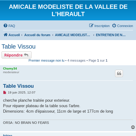
AMICALE MODELISTE DE LA VALLEE DE
L'HERAULT
FAQ
Inscription
Connexion
Accueil
Accueil du forum
AMICALE MODELISTE DE LA VALLEE DE L'HERAULT
ENTRETIEN DE NOS SITES DE VOL
Table Vissou
Répondre
Premier message non lu
• 4 messages • Page
1
sur
1
Chamy34
moderateur
Table Vissou
M
19 juin 2025, 12:07
e
s
cherche planche traitée pour exterieur.
s
Pour réparer plateau de la table sous l'arbre.
a
g
Dimensions: 4cm d'épaisseur, 11cm de large et 177cm de long
e
n
o
ORSA : NO BRAIN NO FEARS
n
l
u
fabien