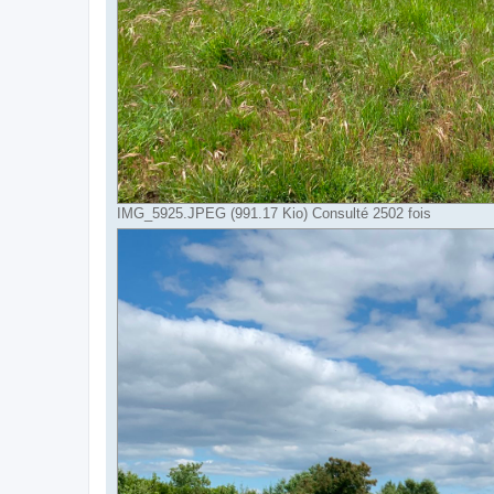
IMG_5925.JPEG (991.17 Kio) Consulté 2502 fois