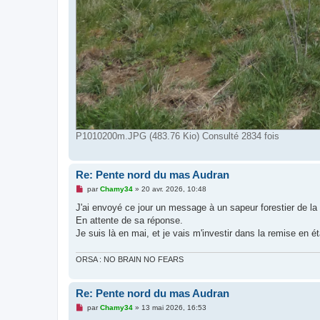
P1010200m.JPG (483.76 Kio) Consulté 2834 fois
Re: Pente nord du mas Audran
M
par
Chamy34
»
20 avr. 2026, 10:48
e
s
J'ai envoyé ce jour un message à un sapeur forestier de la 
s
En attente de sa réponse.
a
g
Je suis là en mai, et je vais m'investir dans la remise en é
e
n
o
ORSA : NO BRAIN NO FEARS
n
l
u
Re: Pente nord du mas Audran
M
par
Chamy34
»
13 mai 2026, 16:53
e