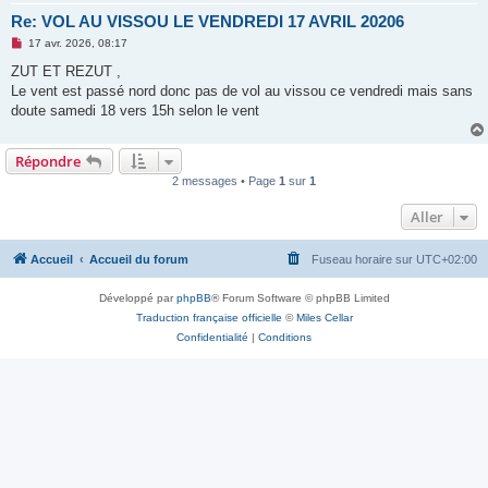
Re: VOL AU VISSOU LE VENDREDI 17 AVRIL 20206
M
17 avr. 2026, 08:17
e
s
ZUT ET REZUT ,
s
Le vent est passé nord donc pas de vol au vissou ce vendredi mais sans
a
g
doute samedi 18 vers 15h selon le vent
e
n
o
Répondre
n
l
2 messages • Page
1
sur
1
u
Aller
Accueil
Accueil du forum
Fuseau horaire sur
UTC+02:00
Développé par
phpBB
® Forum Software © phpBB Limited
Traduction française officielle
©
Miles Cellar
Confidentialité
|
Conditions