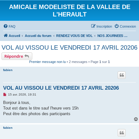
AMICALE MODELISTE DE LA VALLEE DE
L'HERAULT
FAQ
Inscription
Connexion
Accueil
Accueil du forum
RENDEZ VOUS DE VOL
NOS JOURNEES DE VOL
VOL AU VISSOU LE VENDREDI 17 AVRIL 20206
Répondre
Premier message non lu
• 2 messages • Page
1
sur
1
fabien
VOL AU VISSOU LE VENDREDI 17 AVRIL 20206
M
15 avr. 2026, 19:31
e
s
Bonjour à tous,
s
Tout est dans le titre sauf l'heure vers 15h
a
g
Peut être des photos des participants
e
n
o
fabien
n
l
u