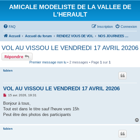
AMICALE MODELISTE DE LA VALLEE DE
L'HERAULT
FAQ
Inscription
Connexion
Accueil
Accueil du forum
RENDEZ VOUS DE VOL
NOS JOURNEES DE VOL
VOL AU VISSOU LE VENDREDI 17 AVRIL 20206
Répondre
Premier message non lu
• 2 messages • Page
1
sur
1
fabien
VOL AU VISSOU LE VENDREDI 17 AVRIL 20206
M
15 avr. 2026, 19:31
e
s
Bonjour à tous,
s
Tout est dans le titre sauf l'heure vers 15h
a
g
Peut être des photos des participants
e
n
o
fabien
n
l
u