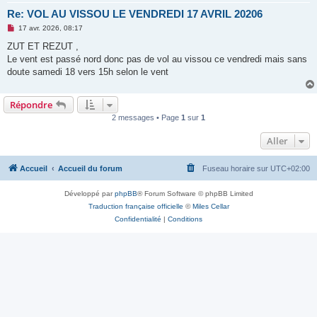
Re: VOL AU VISSOU LE VENDREDI 17 AVRIL 20206
M
17 avr. 2026, 08:17
e
s
ZUT ET REZUT ,
s
Le vent est passé nord donc pas de vol au vissou ce vendredi mais sans
a
g
doute samedi 18 vers 15h selon le vent
e
n
o
Répondre
n
l
2 messages • Page
1
sur
1
u
Aller
Accueil
Accueil du forum
Fuseau horaire sur
UTC+02:00
Développé par
phpBB
® Forum Software © phpBB Limited
Traduction française officielle
©
Miles Cellar
Confidentialité
|
Conditions