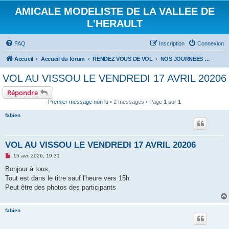
AMICALE MODELISTE DE LA VALLEE DE
L'HERAULT
FAQ
Inscription
Connexion
Accueil
Accueil du forum
RENDEZ VOUS DE VOL
NOS JOURNEES DE VOL
VOL AU VISSOU LE VENDREDI 17 AVRIL 20206
Répondre
Premier message non lu
• 2 messages • Page
1
sur
1
fabien
VOL AU VISSOU LE VENDREDI 17 AVRIL 20206
M
15 avr. 2026, 19:31
e
s
Bonjour à tous,
s
Tout est dans le titre sauf l'heure vers 15h
a
g
Peut être des photos des participants
e
n
o
fabien
n
l
u