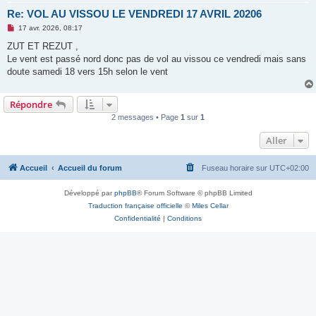
Re: VOL AU VISSOU LE VENDREDI 17 AVRIL 20206
M
17 avr. 2026, 08:17
e
s
ZUT ET REZUT ,
s
Le vent est passé nord donc pas de vol au vissou ce vendredi mais sans
a
g
doute samedi 18 vers 15h selon le vent
e
n
o
Répondre
n
l
2 messages • Page
1
sur
1
u
Aller
Accueil
Accueil du forum
Fuseau horaire sur
UTC+02:00
Développé par
phpBB
® Forum Software © phpBB Limited
Traduction française officielle
©
Miles Cellar
Confidentialité
|
Conditions