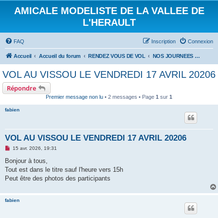
AMICALE MODELISTE DE LA VALLEE DE
L'HERAULT
FAQ
Inscription
Connexion
Accueil
Accueil du forum
RENDEZ VOUS DE VOL
NOS JOURNEES DE VOL
VOL AU VISSOU LE VENDREDI 17 AVRIL 20206
Répondre
Premier message non lu
• 2 messages • Page
1
sur
1
fabien
VOL AU VISSOU LE VENDREDI 17 AVRIL 20206
M
15 avr. 2026, 19:31
e
s
Bonjour à tous,
s
Tout est dans le titre sauf l'heure vers 15h
a
g
Peut être des photos des participants
e
n
o
fabien
n
l
u