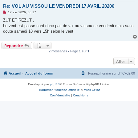
Re: VOL AU VISSOU LE VENDREDI 17 AVRIL 20206
M
17 avr. 2026, 08:17
e
s
ZUT ET REZUT ,
s
Le vent est passé nord donc pas de vol au vissou ce vendredi mais sans
a
g
doute samedi 18 vers 15h selon le vent
e
n
o
Répondre
n
l
2 messages • Page
1
sur
1
u
Aller
Accueil
Accueil du forum
Fuseau horaire sur
UTC+02:00
Développé par
phpBB
® Forum Software © phpBB Limited
Traduction française officielle
©
Miles Cellar
Confidentialité
|
Conditions