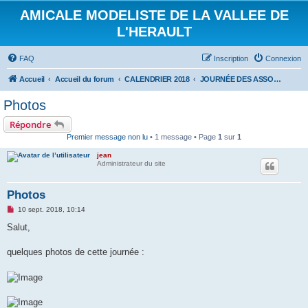
AMICALE MODELISTE DE LA VALLEE DE
L'HERAULT
FAQ
Inscription
Connexion
Accueil
Accueil du forum
CALENDRIER 2018
JOURNÉE DES ASSOCIATIONS 8 SEPTEMBRE 2018
Photos
Répondre
Premier message non lu
• 1 message • Page
1
sur
1
jean
Administrateur du site
Photos
M
10 sept. 2018, 10:14
e
s
Salut,
s
a
g
quelques photos de cette journée :
e
n
o
n
l
u