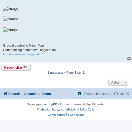
--
Ground control to Major Tom
Commencing countdown, engines on
http://modelesrc.blogspot.fr/
Répondre
1 message • Page
1
sur
1
Aller
Accueil
Accueil du forum
Fuseau horaire sur
UTC+02:00
Développé par
phpBB
® Forum Software © phpBB Limited
Traduction française officielle
©
Miles Cellar
Confidentialité
|
Conditions