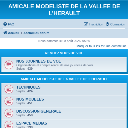
AMICALE MODELISTE DE LA VALLEE DE
L'HERAULT
FAQ
Inscription
Connexion
Accueil
Accueil du forum
Nous sommes le 08 août 2026, 05:56
Marquer tous les forums comme lus
RENDEZ VOUS DE VOL
NOS JOURNEES DE VOL
Organisations et compte rendu de nos journées de vols
Sujets :
939
AMICALE MODELISTE DE LA VALLEE DE L'HERAULT
TECHNIQUES
Sujets :
424
NOS MODELES
Sujets :
451
DISCUSSION GENERALE
Sujets :
458
ESPACE MEDIAS
Sujets :
298