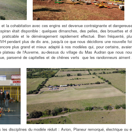
es et la cohabitation avec ces engins est devenue contraignante et dangereus
piran était disponible : quelques dimanches, des pelles, des brouettes et 
it praticable et le déménagement rapidement effectué. Bien fréquenté, plu
l'AMVH pendant plus de dix ans, jusqu'à ce que nous décidions une nouvelle fo
n encore plus grand et mieux adapté à nos modèles qui, pour certains, avaie
 le plateau de l'Auverne, au-dessus du village du Mas Audran que nous nou
ue, parsemé de capitelles et de chênes verts que les randonneurs aiment 
les disciplines du modèle réduit : Avion, Planeur remorqué, électrique ou e