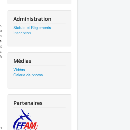
Administration
e.
Statuts et Réglements
de
Inscription
s
is
nt
s
à
Médias
Vidéos
Galerie de photos
Partenaires
n