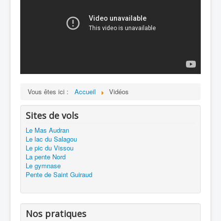
Vous êtes ici :
Accueil
Vidéos
Sites de vols
Le Mas Audran
Le lac du Salagou
Le pic du Vissou
La pente Nord
Le gymnase
Pente de Saint Guiraud
Nos pratiques