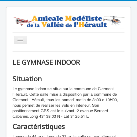
Basculer
la
navigation
Accueil
LE GYMNASE INDOOR
Contacts
Nos modèles
Situation
Forum
Le gymnase indoor se situe sur la commune de Clermont
l’Hérault. Cette salle mise a disposition par la commune de
Boutique
Clermont l’Hérault, tous les samedi matin de 8h00 a 10H00,
nous permet de réaliser les vols en intérieur. Son
positionnement GPS est le suivant :2 avenue Bernard
Cabanes,Long 43° 38.03 N - Lat 3° 25.51 E
Caractéristiques
Longue de 44 m et large de 22 m, la salle est parfaitement