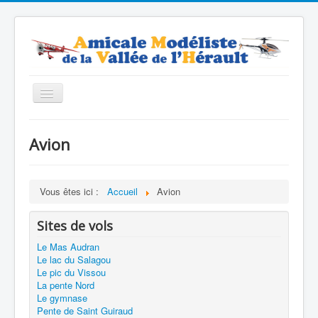
Basculer
la
navigation
Accueil
Avion
Contacts
Nos modèles
Vous êtes ici :
Accueil
Avion
Forum
Sites de vols
Boutique
Le Mas Audran
Le lac du Salagou
Le pic du Vissou
La pente Nord
Le gymnase
Pente de Saint Guiraud