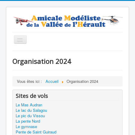
Basculer
la
navigation
Accueil
Organisation 2024
Contacts
Nos modèles
Vous êtes ici :
Accueil
Organisation 2024
Forum
Sites de vols
Boutique
Le Mas Audran
Le lac du Salagou
Le pic du Vissou
La pente Nord
Le gymnase
Pente de Saint Guiraud