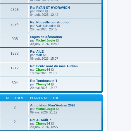
n
l
s
e
Re: RYAN ST HYDRAVION
6358
u
d
C
par
fabien
l
e
o
04 août 2026, 12:42
t
r
n
e
n
s
Re: Nouvelle construction
2394
r
i
u
C
par
Alain l'alsacien
l
e
l
o
20 mai 2026, 20:35
e
r
t
n
d
m
e
s
Sujets de décoration
e
e
935
r
u
C
par
Michel Jugie
r
s
l
l
o
30 janv. 2026, 16:40
n
s
e
t
n
i
a
d
e
s
Re: AILE
e
g
e
1233
r
u
C
par
Matt
r
e
r
l
l
o
06 août 2026, 15:07
m
n
e
t
n
e
i
d
e
s
Re: Pente nord du mas Audran
s
e
e
1212
r
u
C
par
Chamy34
s
r
r
l
l
o
19 mai 2026, 21:01
a
m
n
e
t
n
g
e
i
d
e
s
e
Re: Tondeuse n°1
s
e
e
304
r
u
C
par
Chamy34
s
r
r
l
l
o
20 mai 2026, 19:47
a
m
n
e
t
n
g
e
i
d
e
s
e
s
e
e
r
u
MESSAGES
DERNIER MESSAGE
s
r
r
l
l
a
m
n
e
t
Annulation Plan'Audran 2026
g
e
2
i
d
e
C
par
Michel Jugie
e
s
e
e
r
o
09 avr. 2026, 21:12
s
r
r
l
n
a
m
n
e
s
Re: 31 Août ?
g
e
2
i
d
u
C
par
Chamy34
e
s
e
e
l
o
20 janv. 2026, 18:27
s
r
r
t
n