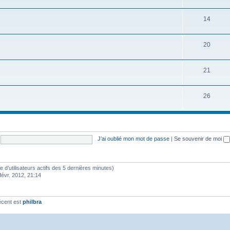
14
20
21
26
J’ai oublié mon mot de passe
|
Se souvenir de moi
bre d’utilisateurs actifs des 5 dernières minutes)
févr. 2012, 21:14
écent est
philbra