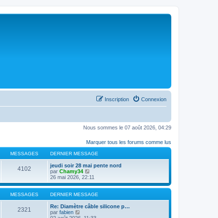
Inscription
Connexion
Nous sommes le 07 août 2026, 04:29
Marquer tous les forums comme lus
MESSAGES
DERNIER MESSAGE
jeudi soir 28 mai pente nord
4102
C
par
Chamy34
o
26 mai 2026, 22:11
n
s
u
MESSAGES
DERNIER MESSAGE
l
t
Re: Diamètre câble silicone p…
2321
C
e
par
fabien
o
r
02 août 2026, 11:33