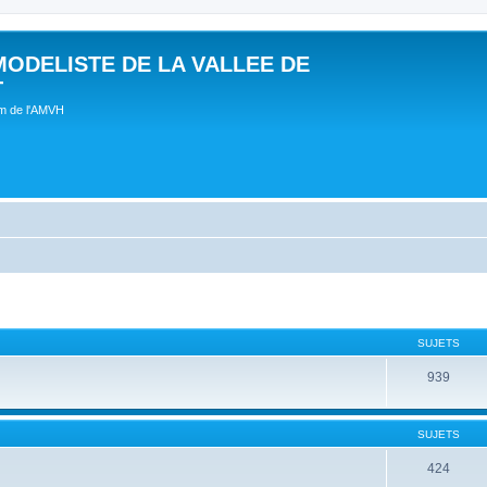
MODELISTE DE LA VALLEE DE
T
um de l'AMVH
SUJETS
939
SUJETS
424