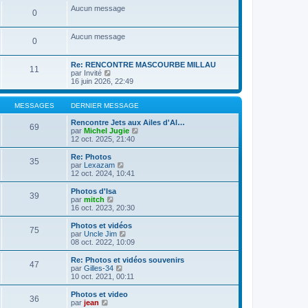
a
m
n
e
s
Aucun message
g
e
0
i
r
u
e
s
e
l
l
s
r
e
t
Aucun message
a
m
d
e
0
g
e
e
r
e
s
r
l
s
n
e
Re: RENCONTRE MASCOURBE MILLAU
11
a
i
C
d
par
Invité
g
e
o
e
16 juin 2026, 22:49
e
r
n
r
m
s
n
e
u
i
MESSAGES
DERNIER MESSAGE
s
l
e
s
t
r
Rencontre Jets aux Ailes d'Al…
69
a
e
m
C
par
Michel Jugie
g
r
e
o
12 oct. 2025, 21:40
e
l
s
n
e
s
s
Re: Photos
35
d
a
u
C
par
Lexazam
e
g
l
o
12 oct. 2024, 10:41
r
e
t
n
n
e
s
Photos d'Isa
39
i
r
u
C
par
mitch
e
l
l
o
16 oct. 2023, 20:30
r
e
t
n
m
d
e
s
Photos et vidéos
e
e
75
r
u
C
par
Uncle Jim
s
r
l
l
o
08 oct. 2022, 10:09
s
n
e
t
n
a
i
d
e
s
Re: Photos et vidéos souvenirs
g
e
e
47
r
u
C
par
Gilles-34
e
r
r
l
l
o
10 oct. 2021, 00:11
m
n
e
t
n
e
i
d
e
s
Photos et video
s
e
e
36
r
u
C
par
jean
s
r
r
l