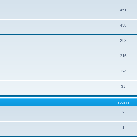
451
458
298
316
124
31
SUJETS
2
1