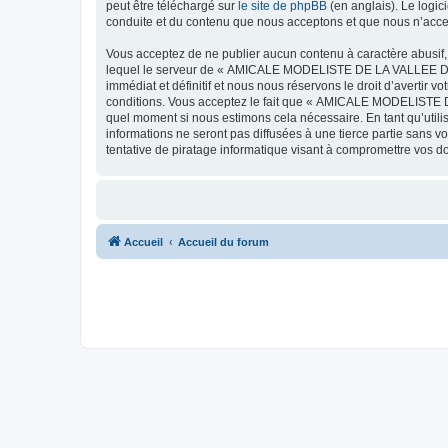
peut être téléchargé sur
le site de phpBB
(en anglais). Le logic
conduite et du contenu que nous acceptons et que nous n’acce
Vous acceptez de ne publier aucun contenu à caractère abusif, 
lequel le serveur de « AMICALE MODELISTE DE LA VALLEE DE L'
immédiat et définitif et nous nous réservons le droit d’avertir v
conditions. Vous acceptez le fait que « AMICALE MODELISTE DE
quel moment si nous estimons cela nécessaire. En tant qu’util
informations ne seront pas diffusées à une tierce partie s
tentative de piratage informatique visant à compromettre vos 
Accueil
Accueil du forum