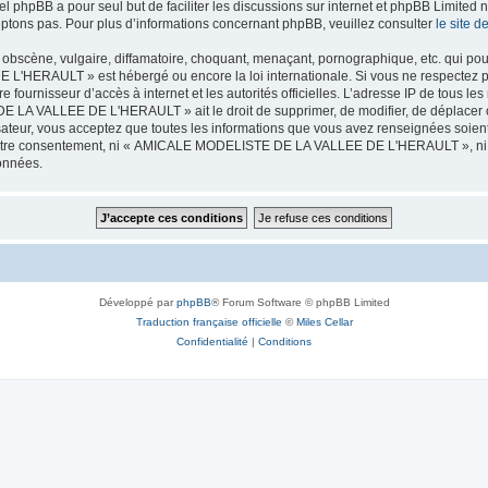
iel phpBB a pour seul but de faciliter les discussions sur internet et phpBB Limit
ptons pas. Pour plus d’informations concernant phpBB, veuillez consulter
le site 
obscène, vulgaire, diffamatoire, choquant, menaçant, pornographique, etc. qui pourr
HERAULT » est hébergé ou encore la loi internationale. Si vous ne respectez p
otre fournisseur d’accès à internet et les autorités officielles. L’adresse IP de tous
 LA VALLEE DE L'HERAULT » ait le droit de supprimer, de modifier, de déplacer ou
isateur, vous acceptez que toutes les informations que vous avez renseignées soie
ans votre consentement, ni « AMICALE MODELISTE DE LA VALLEE DE L'HERAULT », ni
données.
Développé par
phpBB
® Forum Software © phpBB Limited
Traduction française officielle
©
Miles Cellar
Confidentialité
|
Conditions