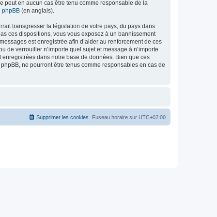
ed ne peut en aucun cas être tenu comme responsable de la
de phpBB
(en anglais).
ait transgresser la législation de votre pays, du pays dans
as ces dispositions, vous vous exposez à un bannissement
 les messages est enregistrée afin d’aider au renforcement de ces
 de verrouiller n’importe quel sujet et message à n’importe
nt enregistrées dans notre base de données. Bien que ces
 phpBB, ne pourront être tenus comme responsables en cas de
Supprimer les cookies
Fuseau horaire sur
UTC+02:00