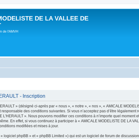
MODELISTE DE LA VALLEE DE
T
um de l'AMVH
AULT - Inscription
AULT » (désigné ci-après par « nous », « notre », « nos », « AMICALE MODE
t responsable des conditions suivantes. Si vous n’acceptez pas d’être légalement r
'HERAULT ». Nous pouvons modifier ces conditions à n’importe quel moment et n
s-même. En effet, si vous continuez à participer à « AMICALE MODELISTE DE LA V
nditions modifiées et mises à jour.
 logiciel phpBB » et « phpBB Limited ») qui est un logiciel de forum de discussio