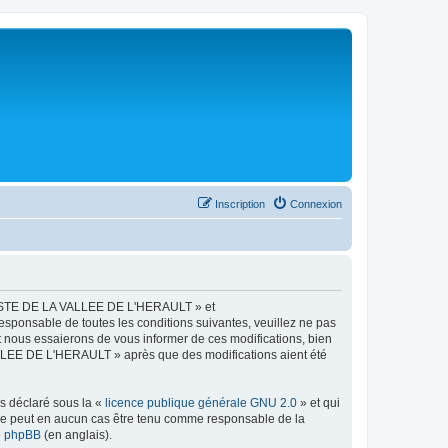
Inscription
Connexion
LISTE DE LA VALLEE DE L'HERAULT » et
esponsable de toutes les conditions suivantes, veuillez ne pas
ous essaierons de vous informer de ces modifications, bien
ALLEE DE L'HERAULT » après que des modifications aient été
ns déclaré sous la «
licence publique générale GNU 2.0
» et qui
ed ne peut en aucun cas être tenu comme responsable de la
de phpBB
(en anglais).