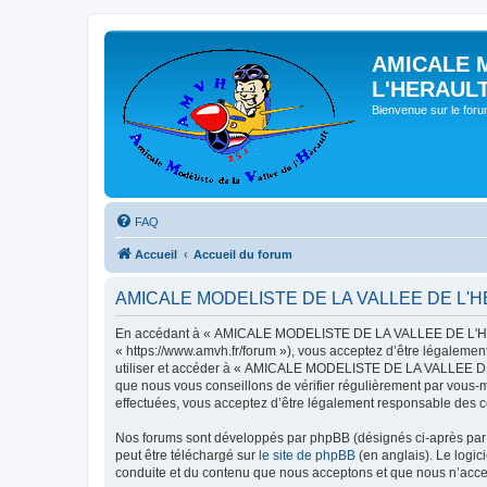
AMICALE 
L'HERAUL
Bienvenue sur le for
FAQ
Accueil
Accueil du forum
AMICALE MODELISTE DE LA VALLEE DE L'HERAU
En accédant à « AMICALE MODELISTE DE LA VALLEE DE L'HER
« https://www.amvh.fr/forum »), vous acceptez d’être légalemen
utiliser et accéder à « AMICALE MODELISTE DE LA VALLEE DE L
que nous vous conseillons de vérifier régulièrement par vou
effectuées, vous acceptez d’être légalement responsable des co
Nos forums sont développés par phpBB (désignés ci-après par «
peut être téléchargé sur
le site de phpBB
(en anglais). Le logic
conduite et du contenu que nous acceptons et que nous n’acce