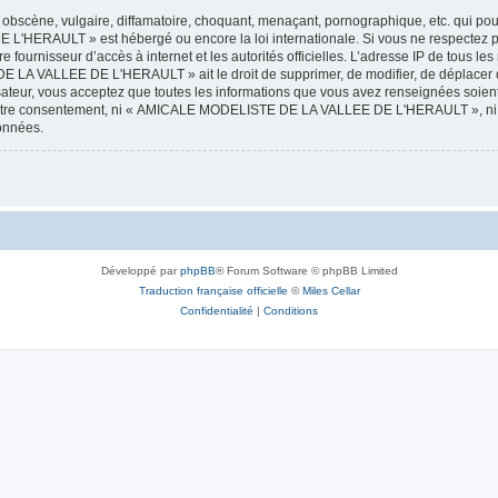
obscène, vulgaire, diffamatoire, choquant, menaçant, pornographique, etc. qui pourr
HERAULT » est hébergé ou encore la loi internationale. Si vous ne respectez p
otre fournisseur d’accès à internet et les autorités officielles. L’adresse IP de tous
 LA VALLEE DE L'HERAULT » ait le droit de supprimer, de modifier, de déplacer ou
isateur, vous acceptez que toutes les informations que vous avez renseignées soie
ans votre consentement, ni « AMICALE MODELISTE DE LA VALLEE DE L'HERAULT », ni
données.
Développé par
phpBB
® Forum Software © phpBB Limited
Traduction française officielle
©
Miles Cellar
Confidentialité
|
Conditions