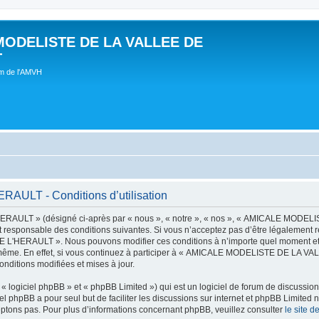
MODELISTE DE LA VALLEE DE
T
um de l'AMVH
LT - Conditions d’utilisation
AULT » (désigné ci-après par « nous », « notre », « nos », « AMICALE MODE
t responsable des conditions suivantes. Si vous n’acceptez pas d’être légalement r
'HERAULT ». Nous pouvons modifier ces conditions à n’importe quel moment et n
s-même. En effet, si vous continuez à participer à « AMICALE MODELISTE DE LA V
nditions modifiées et mises à jour.
 logiciel phpBB » et « phpBB Limited ») qui est un logiciel de forum de discussio
iel phpBB a pour seul but de faciliter les discussions sur internet et phpBB Limit
ptons pas. Pour plus d’informations concernant phpBB, veuillez consulter
le site 