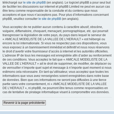
téléchargé sur
le site de phpBB
(en anglais). Le logiciel phpBB a pour seul but
de faciliter les discussions sur internet et phpBB Limited ne peut en aucun cas
être tenu comme responsable de la conduite et du contenu que nous
acceptons et que nous n’acceptons pas. Pour plus d’informations concernant
phpBB, veuillez consulter
le site de phpBB
(en anglais).
Vous acceptez de ne publier aucun contenu à caractère abusif, obscène,
vulgaire, diffamatoire, choquant, menaçant, pornographique, etc. qui pourrait
transgresser la législation de votre pays, du pays dans lequel le serveur de
« AMICALE MODELISTE DE LA VALLEE DE L'HERAULT » est hébergé ou
encore la loi internationale. Si vous ne respectez pas ces dispositions, vous
vous exposez à un bannissement immédiat et définitif et nous nous réservons
le droit d’avertir votre fournisseur d’accès à internet et les autorités officielles.
L’adresse IP de tous les messages est enregistrée afin d’aider au renforcement
de ces conditions. Vous acceptez le fait que « AMICALE MODELISTE DE LA
VALLEE DE L'HERAULT » ait le droit de supprimer, de modifier, de déplacer ou
de verrouiller n’importe quel sujet et message à n’importe quel moment si nous
estimons cela nécessaire. En tant qu’utilisateur, vous acceptez que toutes les
informations que vous avez renseignées soient enregistrées dans notre base
de données. Bien que ces informations ne seront pas diffusées à une tierce
partie sans votre consentement, ni « AMICALE MODELISTE DE LA VALLEE
DE L'HERAULT », ni phpBB, ne pourront être tenus comme responsables en
cas de tentative de piratage informatique visant à compromettre vos données.
Revenir à la page précédente