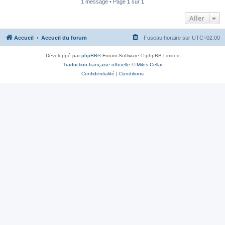
1 message • Page
1
sur
1
Aller
Accueil
Accueil du forum
Fuseau horaire sur
UTC+02:00
Développé par
phpBB
® Forum Software © phpBB Limited
Traduction française officielle
©
Miles Cellar
Confidentialité
|
Conditions