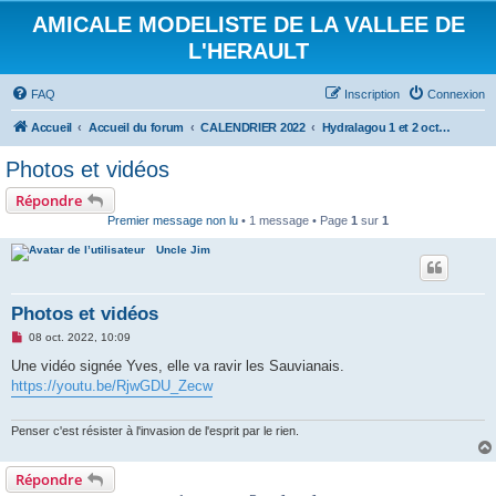
AMICALE MODELISTE DE LA VALLEE DE
L'HERAULT
FAQ
Inscription
Connexion
Accueil
Accueil du forum
CALENDRIER 2022
Hydralagou 1 et 2 octobre 2022
Photos et vidéos
Répondre
Premier message non lu
• 1 message • Page
1
sur
1
Uncle Jim
Photos et vidéos
M
08 oct. 2022, 10:09
e
s
Une vidéo signée Yves, elle va ravir les Sauvianais.
s
https://youtu.be/RjwGDU_Zecw
a
g
e
n
Penser c'est résister à l'invasion de l'esprit par le rien.
o
n
l
Répondre
u