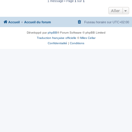
1 message • Page
1
sur
1
Aller
Accueil
Accueil du forum
Fuseau horaire sur
UTC+02:00
Développé par
phpBB
® Forum Software © phpBB Limited
Traduction française officielle
©
Miles Cellar
Confidentialité
|
Conditions